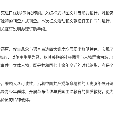
80 克进口优质特种纸印刷。入编样式以图文并茂形式设计，凡投
有独特的刊登方式刊登。本次征文活动和文献征订工作同时进行
相关征订说明办理订购手续。
实还原、叙事悬念与语言表达四大维度均展现出鲜明特色，实现
为核心，以传主生平为经，以其关联的社会图景与人物群像为纬，
活事件与立体人物，既是共和国七十余年变迁的时代缩影，亦是
感，兼顾大众可读性，沿着中国共产党革命精神的历史脉络展开
其是青少年群体，开展革命传统与爱国主义教育的优质教材，更
具价值的精神载体。