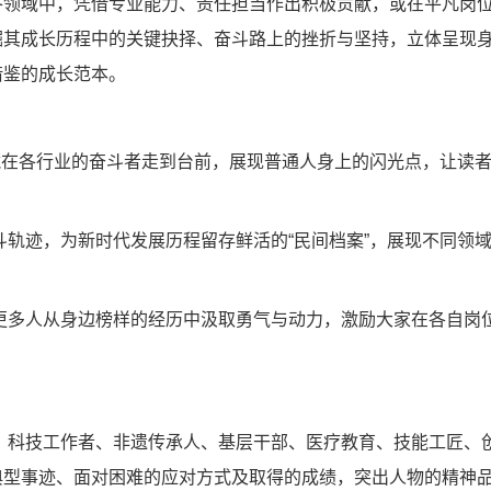
各领域中，凭借专业能力、责任担当作出积极贡献，或在平凡岗
掘其成长历程中的关键抉择、奋斗路上的挫折与坚持，立体呈现
借鉴的成长范本。
隐藏在各行业的奋斗者走到台前，展现普通人身上的闪光点，让读
斗轨迹，为新时代发展历程留存鲜活的“民间档案”，展现不同领
更多人从身边榜样的经历中汲取勇气与动力，激励大家在各自岗
、科技工作者、非遗传承人、基层干部、医疗教育、技能工匠、
典型事迹、面对困难的应对方式及取得的成绩，突出人物的精神