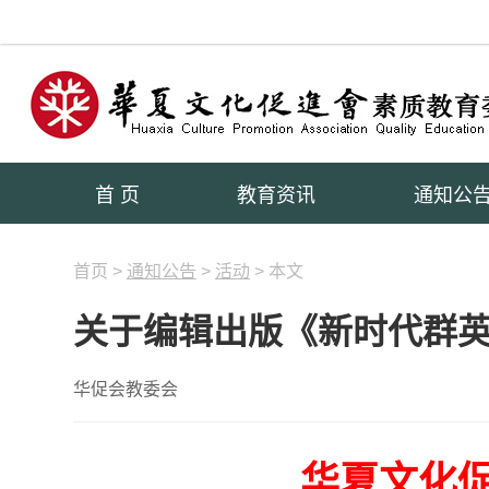
首 页
教育资讯
通知公
首页 >
通知公告
>
活动
> 本文
关于编辑出版《新时代群
华促会教委会
华夏文化