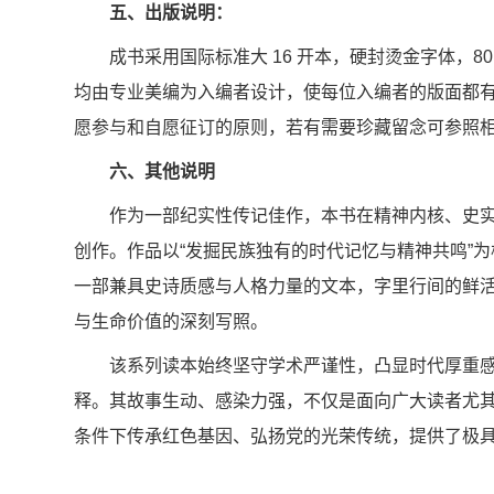
五、出版说明：
成书采用国际标准大 16 开本，硬封烫金字体，
均由专业美编为入编者设计，使每位入编者的版面都
愿参与和自愿征订的原则，若有需要珍藏留念可参照
六、其他说明
作为一部纪实性传记佳作，本书在精神内核、史
创作。作品以“发掘民族独有的时代记忆与精神共鸣”
一部兼具史诗质感与人格力量的文本，字里行间的鲜
与生命价值的深刻写照。
该系列读本始终坚守学术严谨性，凸显时代厚重
释。其故事生动、感染力强，不仅是面向广大读者尤
条件下传承红色基因、弘扬党的光荣传统，提供了极