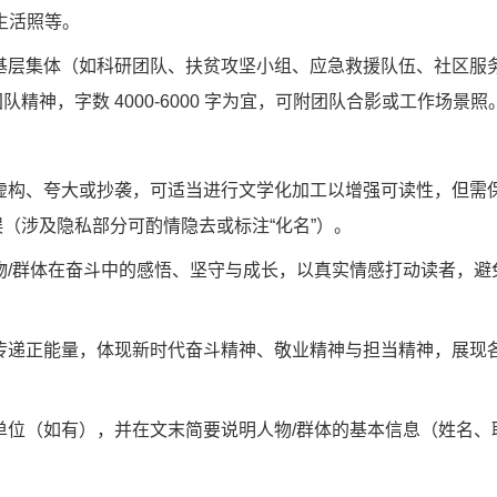
、生活照等。
基层集体（如科研团队、扶贫攻坚小组、应急救援队伍、社区服
神，字数 4000-6000 字为宜，可附团队合影或工作场景照
虚构、夸大或抄袭，可适当进行文学化加工以增强可读性，但需
（涉及隐私部分可酌情隐去或标注“化名”）。
物/群体在奋斗中的感悟、坚守与成长，以真实情感打动读者，避
传递正能量，体现新时代奋斗精神、敬业精神与担当精神，展现
单位（如有），并在文末简要说明人物/群体的基本信息（姓名、