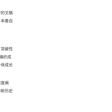
寄的文稿
，本着自
了突破性
编织成
个体成长
深度阐
为新历史