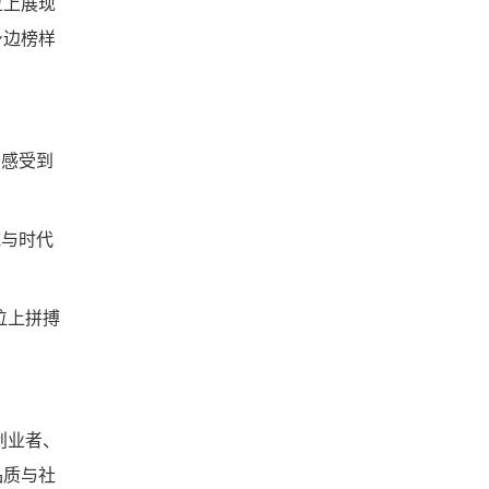
位上展现
身边榜样
者感受到
域与时代
位上拼搏
创业者、
品质与社