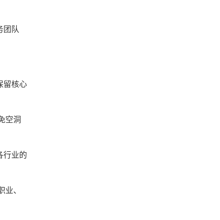
务团队
。
保留核心
免空洞
各行业的
职业、