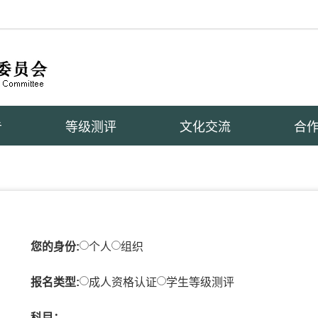
告
等级测评
文化交流
合
您的身份:
个人
组织
报名类型:
成人资格认证
学生等级测评
科目：