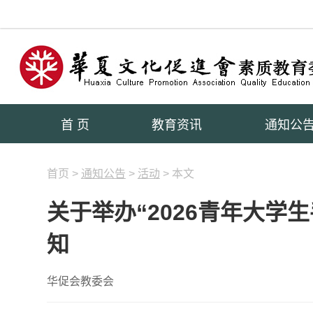
首 页
教育资讯
通知公
首页 >
通知公告
>
活动
> 本文
关于举办“2026青年大学
知
华促会教委会