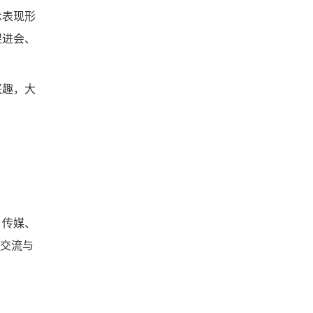
术表现形
促进会、
兴趣，大
。
、传媒、
化交流与