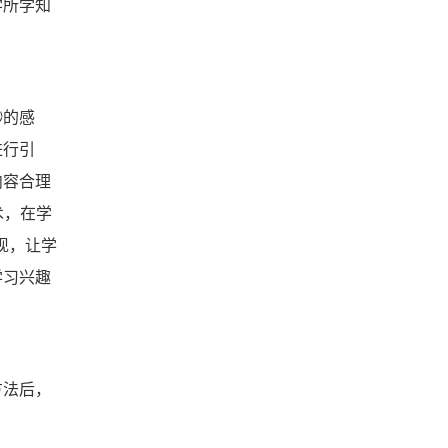
学所学知
缈的感
进行引
内容合理
术，在学
现，让学
学习兴趣
方法后，