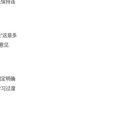
既保持连
“这是多
意见
制定明确
学习过渡