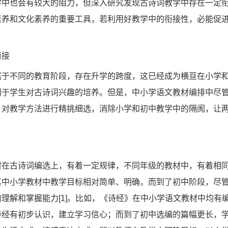
学中也会有较大的阻力，但深入研究发现古诗词教学中存在一定
素养和文化素养的重要工具，若利用好教学中的衔接性，必能促
衔接
属于不同的教育阶段，存在升学的跨度，这已经成为横亘在小学
利于学生对古诗词兴趣的培养。但是，中小学语文教材编排中尽
，对教学方法进行精挑细选，消除小学和初中教学中的隔阂，让
材在古诗词编选上，有着一定规律，不同年级的教材中，有着相
其中小学教材中教学目标相对简单、明确，而到了初中阶段，尽
理解和掌握能力[1]。比如，《诗经》在中小学语文教材中均有
诗经有初步认识，建立学习信心；而到了初中选编的篇幅更长，