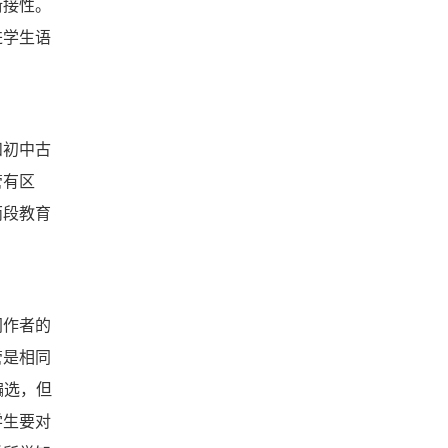
衔接性。
进学生语
和初中古
管有区
两段教育
同作者的
管是相同
编选，但
学生要对