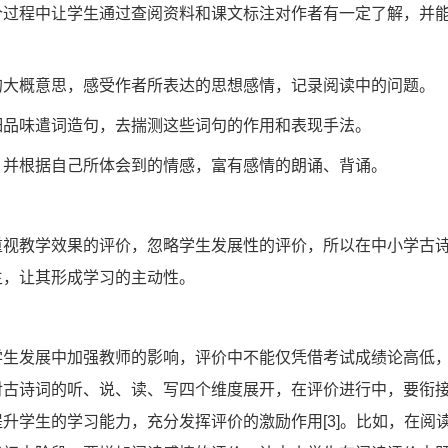
个过程中让学生通过查阅资料和课文标注对作者有一定了解，并
的大概意思，感受作者所表达的思想感情，记录阅读中的问题。
细品味遣词造句，去揣测这些词句的作用和表现手法。
，并根据自己所体会到的情感，富有感情的朗诵、背诵。
重视教学效果的评价，忽略学生发展性的评价，所以在中小学古
生，让其形成学习的主动性。
学生发展中加强教师的影响，评价中不能仅凭借考试成绩论高低
对古诗词的听、说、读、写四个维度展开，在评价进行中，要衔
升学生的学习能力，充分发挥评价的激励作用[3]。比如，在阅