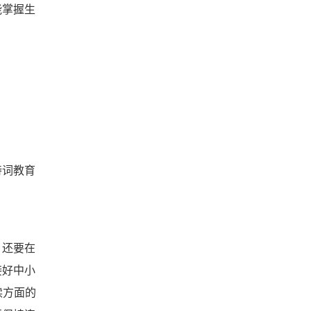
能掌握生
诗词教育
，还要在
接好中小
读方面的