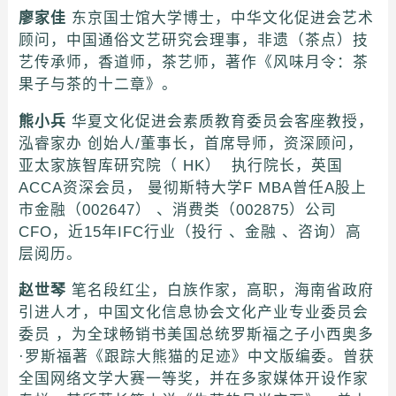
廖家佳
东京国士馆大学博士，中华文化促进会艺术
顾问，中国通俗文艺研究会理事，非遗（茶点）技
艺传承师，香道师，茶艺师，著作《风味月令：茶
果子与茶的十二章》。
熊小兵
华夏文化促进会素质教育委员会客座教授，
泓睿家办 创始人/董事长，首席导师，资深顾问，
亚太家族智库研究院（ HK） 执行院长，英国
ACCA资深会员， 曼彻斯特大学F MBA曾任A股上
市金融（002647） 、消费类（002875）公司
CFO，近15年IFC行业（投行 、金融 、咨询）高
层阅历。
赵世琴
笔名段红尘，白族作家，高职，海南省政府
引进人才，中国文化信息协会文化产业专业委员会
委员 ，为全球畅销书美国总统罗斯福之子小西奥多
·罗斯福著《跟踪大熊猫的足迹》中文版编委。曾获
全国网络文学大赛一等奖，并在多家媒体开设作家