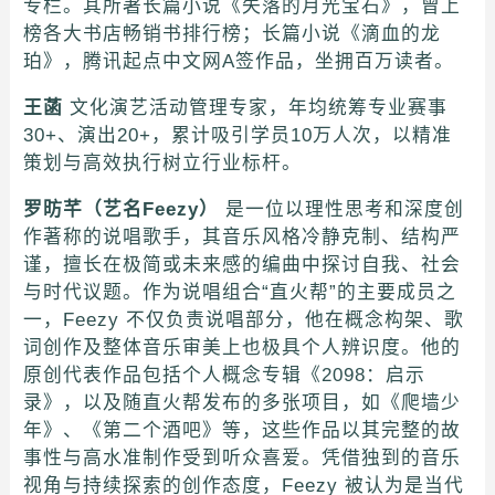
专栏。其所著长篇小说《失落的月光宝石》，曾上
榜各大书店畅销书排行榜；长篇小说《滴血的龙
珀》，腾讯起点中文网A签作品，坐拥百万读者。
王菡
文化演艺活动管理专家，年均统筹专业赛事
30+、演出20+，累计吸引学员10万人次，以精准
策划与高效执行树立行业标杆。
罗昉芊（艺名Feezy）
是一位以理性思考和深度创
作著称的说唱歌手，其音乐风格冷静克制、结构严
谨，擅长在极简或未来感的编曲中探讨自我、社会
与时代议题。作为说唱组合“直火帮”的主要成员之
一，Feezy 不仅负责说唱部分，他在概念构架、歌
词创作及整体音乐审美上也极具个人辨识度。他的
原创代表作品包括个人概念专辑《2098：启示
录》，以及随直火帮发布的多张项目，如《爬墙少
年》、《第二个酒吧》等，这些作品以其完整的故
事性与高水准制作受到听众喜爱。凭借独到的音乐
视角与持续探索的创作态度，Feezy 被认为是当代